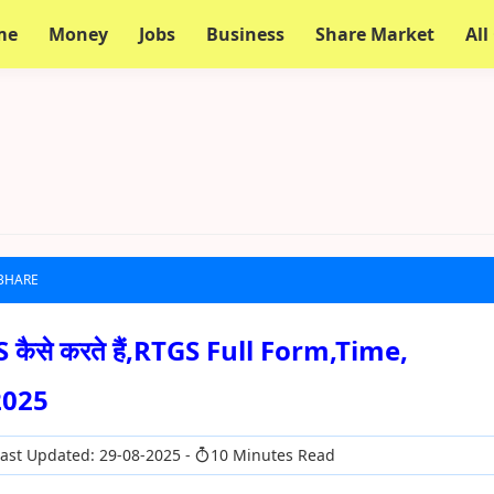
me
Money
Jobs
Business
Share Market
All
 BHARE
S कैसे करते हैं,RTGS Full Form,Time,
2025
ast Updated: 29-08-2025
10 Minutes Read