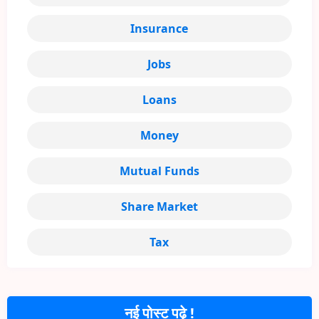
Insurance
Jobs
Loans
Money
Mutual Funds
Share Market
Tax
नई पोस्ट पढ़े !