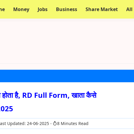
me
Money
Jobs
Business
Share Market
All
होता है, RD Full Form, खाता कैसे
2025
ast Updated: 24-06-2025
8 Minutes Read