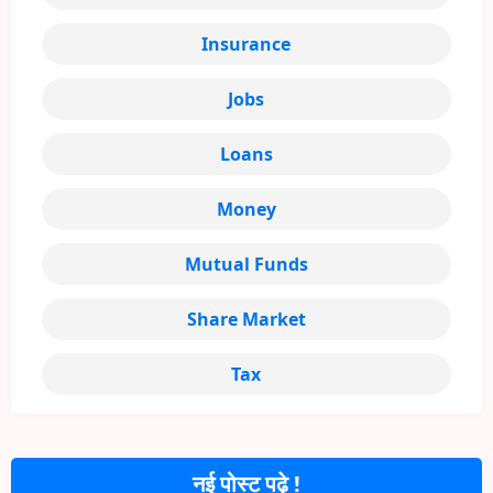
Insurance
Jobs
Loans
Money
Mutual Funds
Share Market
Tax
नई पोस्ट पढ़े !