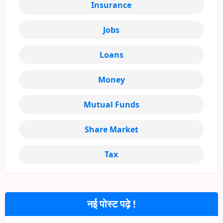
Insurance
Jobs
Loans
Money
Mutual Funds
Share Market
Tax
नई पोस्ट पढ़े !