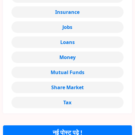
Insurance
Jobs
Loans
Money
Mutual Funds
Share Market
Tax
नई पोस्ट पढ़े !