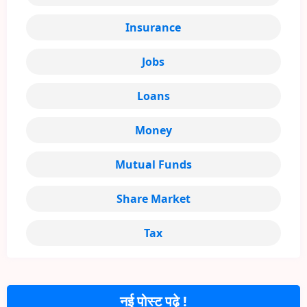
Insurance
Jobs
Loans
Money
Mutual Funds
Share Market
Tax
नई पोस्ट पढ़े !