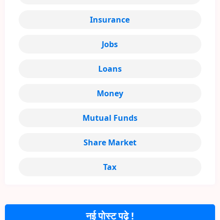
Insurance
Jobs
Loans
Money
Mutual Funds
Share Market
Tax
नई पोस्ट पढ़े !