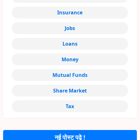
Insurance
Jobs
Loans
Money
Mutual Funds
Share Market
Tax
नई पोस्ट पढ़े !