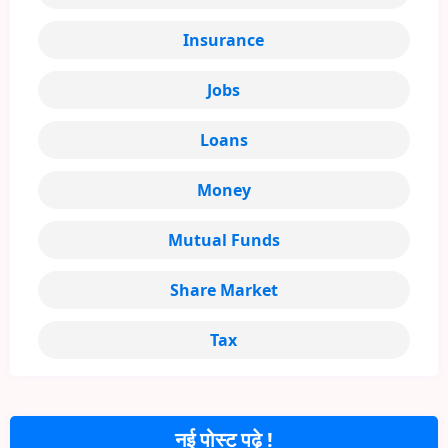
Insurance
Jobs
Loans
Money
Mutual Funds
Share Market
Tax
नई पोस्ट पढ़े !