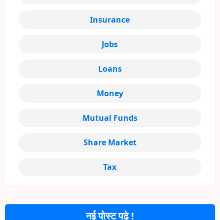
Insurance
Jobs
Loans
Money
Mutual Funds
Share Market
Tax
नई पोस्ट पढ़े !