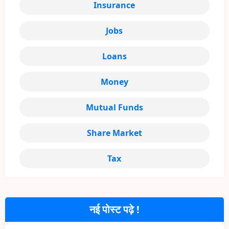
Insurance
Jobs
Loans
Money
Mutual Funds
Share Market
Tax
नई पोस्ट पढ़े !