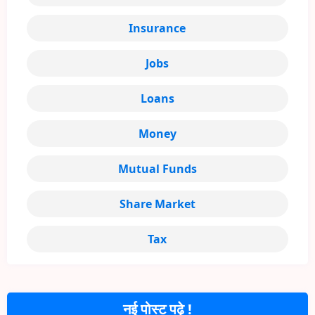
Insurance
Jobs
Loans
Money
Mutual Funds
Share Market
Tax
नई पोस्ट पढ़े !