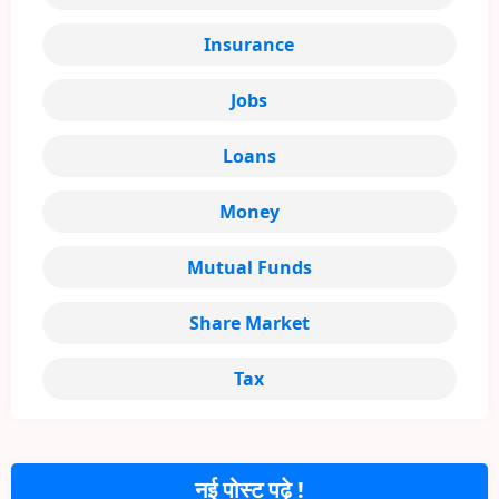
Insurance
Jobs
Loans
Money
Mutual Funds
Share Market
Tax
नई पोस्ट पढ़े !