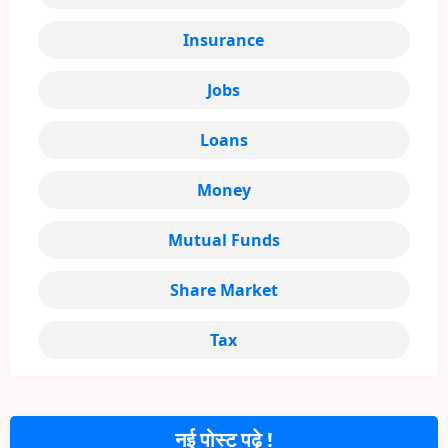
Insurance
Jobs
Loans
Money
Mutual Funds
Share Market
Tax
नई पोस्ट पढ़े !