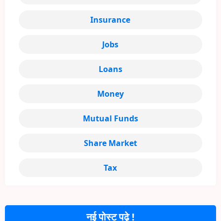
Insurance
Jobs
Loans
Money
Mutual Funds
Share Market
Tax
नई पोस्ट पढ़े !