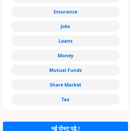
Insurance
Jobs
Loans
Money
Mutual Funds
Share Market
Tax
नई पोस्ट पढ़े !