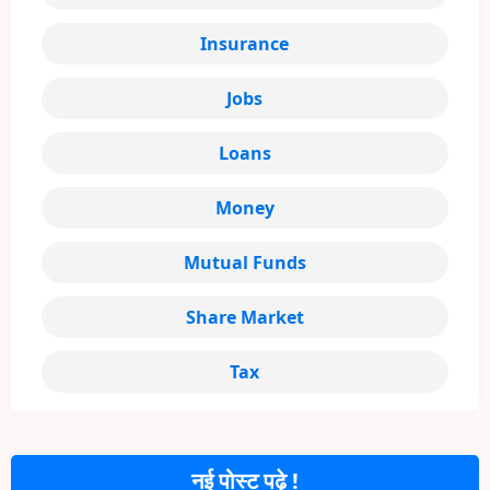
Insurance
Jobs
Loans
Money
Mutual Funds
Share Market
Tax
नई पोस्ट पढ़े !