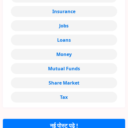
Insurance
Jobs
Loans
Money
Mutual Funds
Share Market
Tax
नई पोस्ट पढ़े !