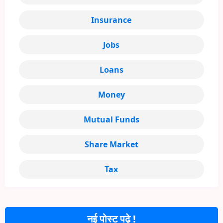
Insurance
Jobs
Loans
Money
Mutual Funds
Share Market
Tax
नई पोस्ट पढ़े !