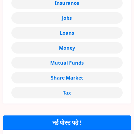
Insurance
Jobs
Loans
Money
Mutual Funds
Share Market
Tax
नई पोस्ट पढ़े !