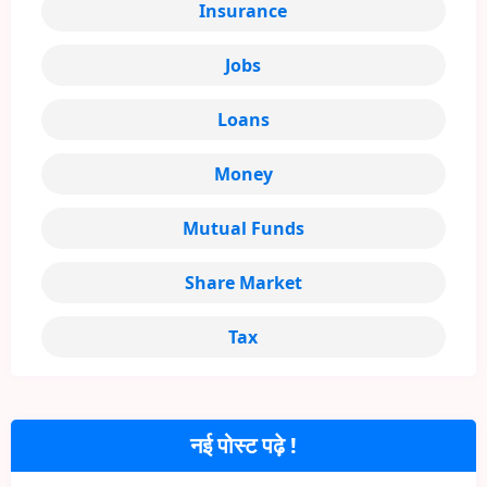
Insurance
Jobs
Loans
Money
Mutual Funds
Share Market
Tax
नई पोस्ट पढ़े !