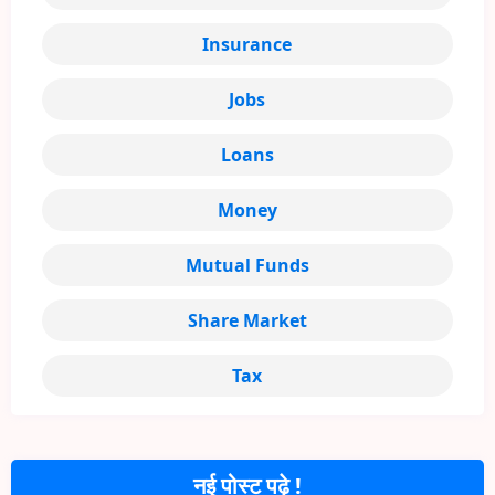
Insurance
Jobs
Loans
Money
Mutual Funds
Share Market
Tax
नई पोस्ट पढ़े !