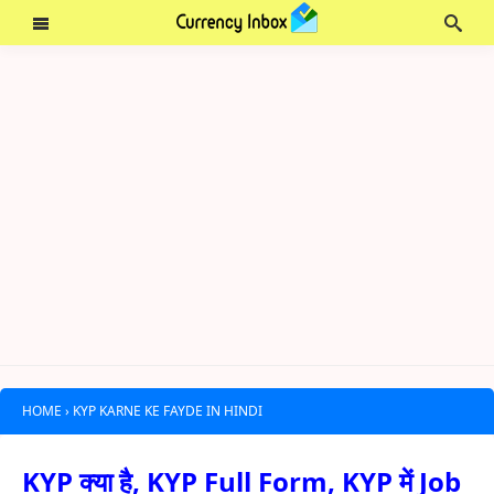
HOME
›
KYP KARNE KE FAYDE IN HINDI
KYP क्या है, KYP Full Form, KYP में Job