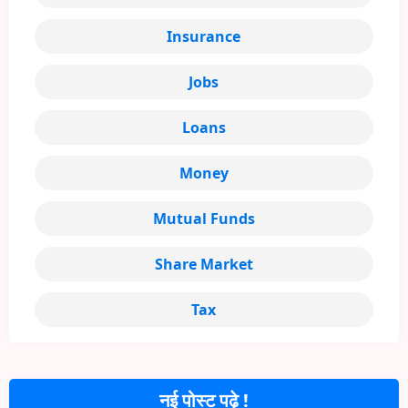
Insurance
Jobs
Loans
Money
Mutual Funds
Share Market
Tax
नई पोस्ट पढ़े !