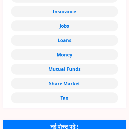
Insurance
Jobs
Loans
Money
Mutual Funds
Share Market
Tax
नई पोस्ट पढ़े !