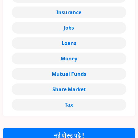
Insurance
Jobs
Loans
Money
Mutual Funds
Share Market
Tax
नई पोस्ट पढ़े !