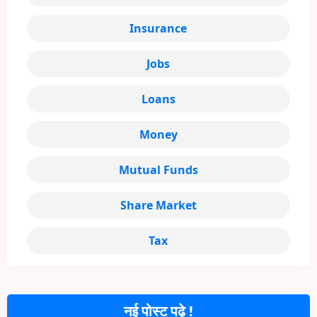
Insurance
Jobs
Loans
Money
Mutual Funds
Share Market
Tax
नई पोस्ट पढ़े !