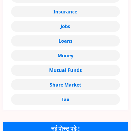
Insurance
Jobs
Loans
Money
Mutual Funds
Share Market
Tax
नई पोस्ट पढ़े !