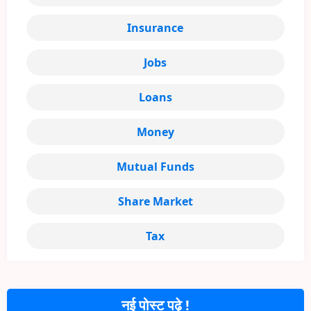
Insurance
Jobs
Loans
Money
Mutual Funds
Share Market
Tax
नई पोस्ट पढ़े !