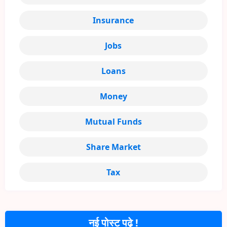
Insurance
Jobs
Loans
Money
Mutual Funds
Share Market
Tax
नई पोस्ट पढ़े !