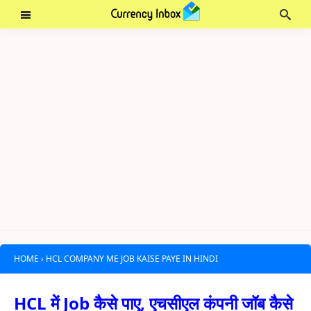
HOME
›
HCL COMPANY ME JOB KAISE PAYE IN HINDI
HCL में Job कैसे पाए, एचसीएल कंपनी जॉब कैसे