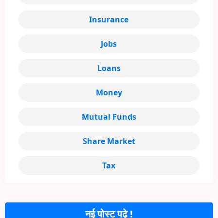
Insurance
Jobs
Loans
Money
Mutual Funds
Share Market
Tax
नई पोस्ट पढ़े !