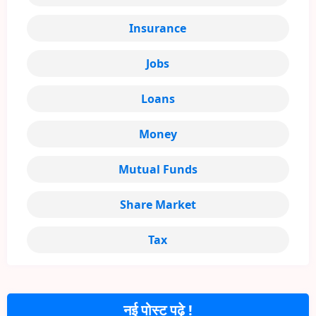
Insurance
Jobs
Loans
Money
Mutual Funds
Share Market
Tax
नई पोस्ट पढ़े !