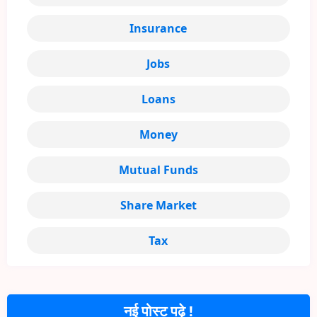
Insurance
Jobs
Loans
Money
Mutual Funds
Share Market
Tax
नई पोस्ट पढ़े !