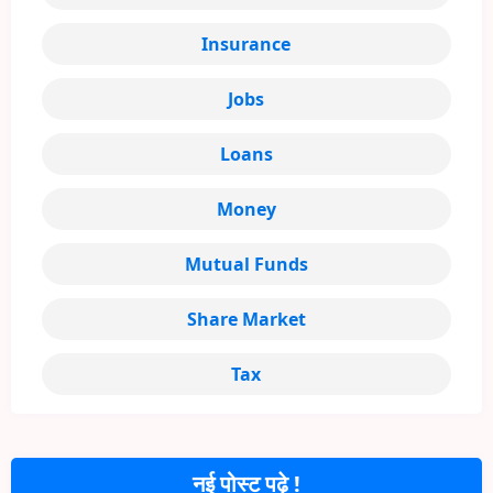
Insurance
Jobs
Loans
Money
Mutual Funds
Share Market
Tax
नई पोस्ट पढ़े !