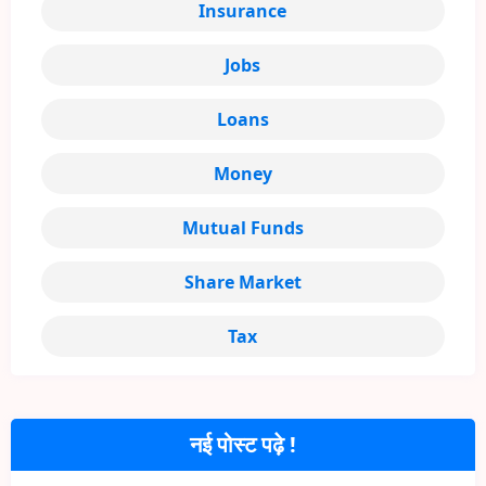
Insurance
Jobs
Loans
Money
Mutual Funds
Share Market
Tax
नई पोस्ट पढ़े !