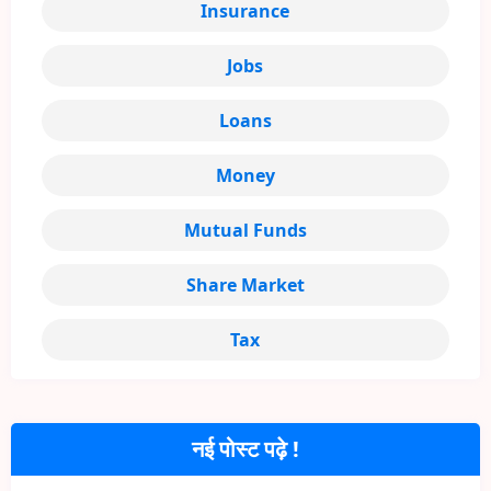
Insurance
Jobs
Loans
Money
Mutual Funds
Share Market
Tax
नई पोस्ट पढ़े !