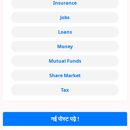
Insurance
Jobs
Loans
Money
Mutual Funds
Share Market
Tax
नई पोस्ट पढ़े !