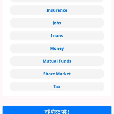
Insurance
Jobs
Loans
Money
Mutual Funds
Share Market
Tax
नई पोस्ट पढ़े !