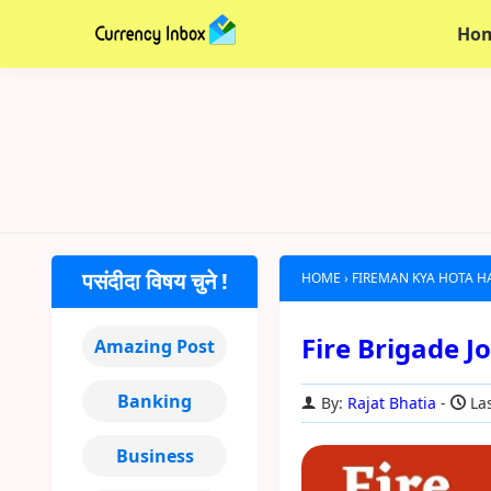
Ho
पसंदीदा विषय चुने !
HOME
›
FIREMAN KYA HOTA H
Fire Brigade Job
Amazing Post
Banking
By:
Rajat Bhatia
Las
Business