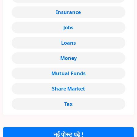
Insurance
Jobs
Loans
Money
Mutual Funds
Share Market
Tax
नई पोस्ट पढ़े !