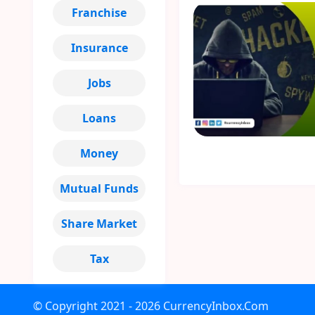
Franchise
Insurance
Jobs
Loans
Money
Mutual Funds
Share Market
Tax
© Copyright
2021 - 2026
CurrencyInbox.Com