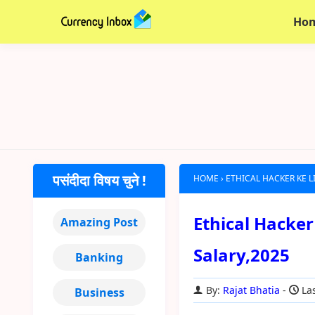
Ho
पसंदीदा विषय चुने !
HOME
›
ETHICAL HACKER KE L
Ethical Hacker क
Amazing Post
Salary,2025
Banking
By:
Rajat Bhatia
Las
Business