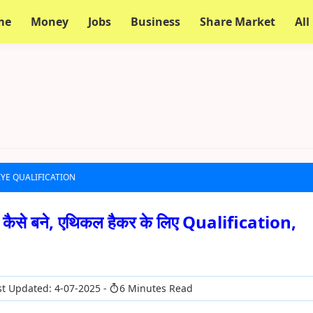
me
Money
Jobs
Business
Share Market
All
IYE QUALIFICATION
ैसे बने, एथिकल हैकर के लिए Qualification,
t Updated: 4-07-2025
6 Minutes Read