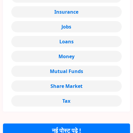
Insurance
Jobs
Loans
Money
Mutual Funds
Share Market
Tax
नई पोस्ट पढ़े !