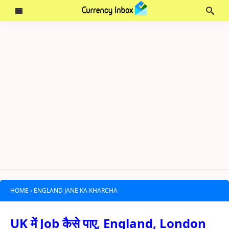
HOME
›
ENGLAND JANE KA KHARCHA
UK में Job कैसे पाए, England, London