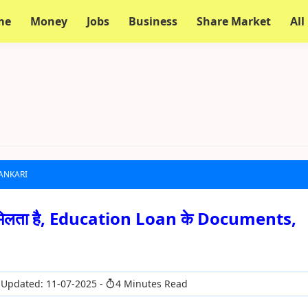
me
Money
Jobs
Business
Share Market
All
JANKARI
े मिलता है, Education Loan के Documents,
 Updated: 11-07-2025
4 Minutes Read