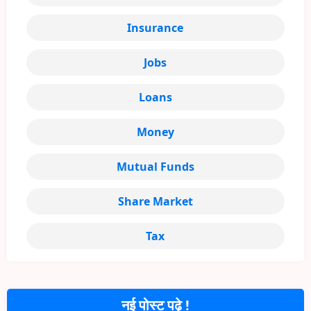
Insurance
Jobs
Loans
Money
Mutual Funds
Share Market
Tax
नई पोस्ट पढ़े !