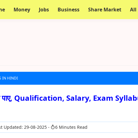
me
Money
Jobs
Business
Share Market
All
 IN HINDI
े पाए, Qualification, Salary, Exam Syllabu
t Updated: 29-08-2025
6 Minutes Read