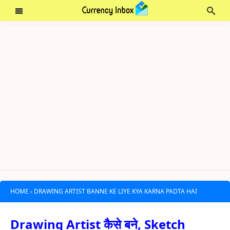
HOME
›
DRAWING ARTIST BANNE KE LIYE KYA KARNA PADTA HAI
Drawing Artist कैसे बने, Sketch