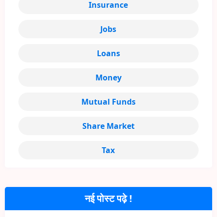
Insurance
Jobs
Loans
Money
Mutual Funds
Share Market
Tax
नई पोस्ट पढ़े !