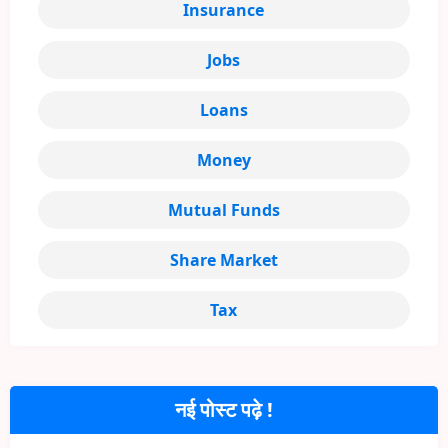
Insurance
Jobs
Loans
Money
Mutual Funds
Share Market
Tax
नई पोस्ट पढ़े !