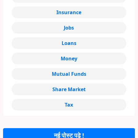
Insurance
Jobs
Loans
Money
Mutual Funds
Share Market
Tax
नई पोस्ट पढ़े !